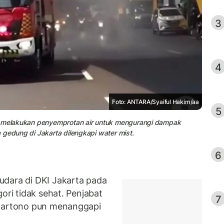
3
4
Foto: ANTARA/Syaiful Hakim/aa
5
ah melakukan penyemprotan air untuk mengurangi dampak
 gedung di Jakarta dilengkapi water mist.
6
udara di DKI Jakarta pada
ori tidak sehat. Penjabat
7
artono pun menanggapi