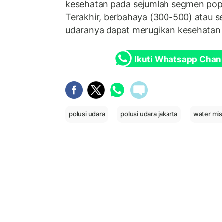
kesehatan pada sejumlah segmen popu
Terakhir, berbahaya (300-500) atau s
udaranya dapat merugikan kesehatan y
Ikuti Whatsapp Chan
polusi udara
polusi udara jakarta
water mi