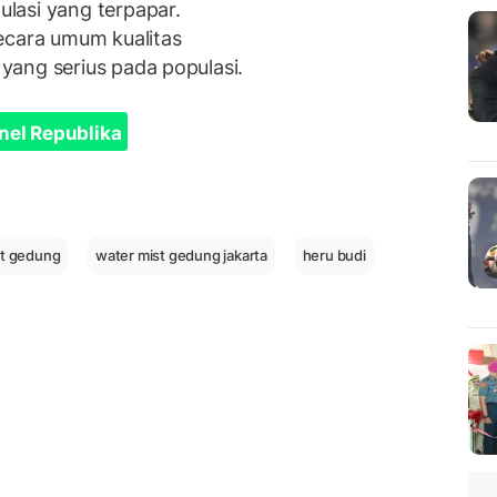
lasi yang terpapar.
ecara umum kualitas
ang serius pada populasi.
nel Republika
st gedung
water mist gedung jakarta
heru budi