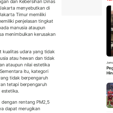
ngan dan Kebersihan Dinas
 Jakarta menyebutkan di
Jakarta Timur memiliki
miliki penjelasan tingkat
 pada manusia ataupun
isa menimbulkan kerusakan
t kualitas udara yang tidak
sia atau hewan dan tidak
Juma
 ataupun nilai estetika
Peg
ementara itu, kategori
Hin
 yang tidak berpengaruh
an tetapi berpengaruh
 estetika.
at dengan rentang PM2,5
nya dapat merugikan