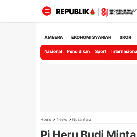
AMEERA
EKONOMI SYARIAH
SKOR
Nasional
Pendidikan
Sport
Internasiona
>
>
Home
News
Nusantara
Pj Heru Budi Mint