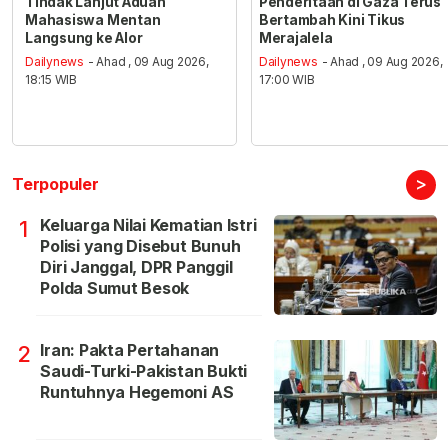
Tindak Lanjut Aduan
Penderitaan di Gaza Terus
Mahasiswa Mentan
Bertambah Kini Tikus
Langsung ke Alor
Merajalela
Dailynews
- Ahad , 09 Aug 2026,
Dailynews
- Ahad , 09 Aug 2026,
18:15 WIB
17:00 WIB
>
Terpopuler
Keluarga Nilai Kematian Istri
1
Polisi yang Disebut Bunuh
Diri Janggal, DPR Panggil
Polda Sumut Besok
Iran: Pakta Pertahanan
2
Saudi-Turki-Pakistan Bukti
Runtuhnya Hegemoni AS