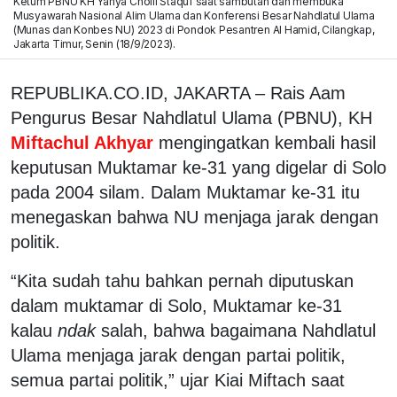
Ketum PBNU KH Yahya Cholil Staquf saat sambutan dan membuka
Musyawarah Nasional Alim Ulama dan Konferensi Besar Nahdlatul Ulama
(Munas dan Konbes NU) 2023 di Pondok Pesantren Al Hamid, Cilangkap,
Jakarta Timur, Senin (18/9/2023).
REPUBLIKA.CO.ID, JAKARTA – Rais Aam
Pengurus Besar Nahdlatul Ulama (PBNU), KH
Miftachul Akhyar
mengingatkan kembali hasil
keputusan Muktamar ke-31 yang digelar di Solo
pada 2004 silam. Dalam Muktamar ke-31 itu
menegaskan bahwa NU menjaga jarak dengan
politik.
“Kita sudah tahu bahkan pernah diputuskan
dalam muktamar di Solo, Muktamar ke-31
kalau
ndak
salah, bahwa bagaimana Nahdlatul
Ulama menjaga jarak dengan partai politik,
semua partai politik,” ujar Kiai Miftach saat