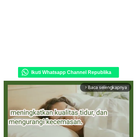
Ikuti Whatsapp Channel Republika
Baca selengkapnya
arrow_forward_ios