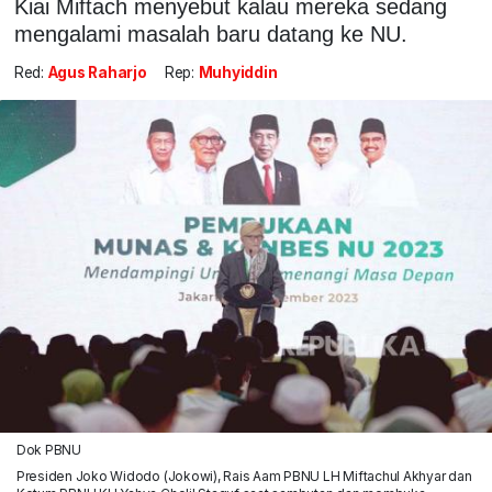
Kiai Miftach menyebut kalau mereka sedang
mengalami masalah baru datang ke NU.
Red:
Agus Raharjo
Rep:
Muhyiddin
Dok PBNU
Presiden Joko Widodo (Jokowi), Rais Aam PBNU LH Miftachul Akhyar dan