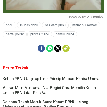
Powered by 
GliaStudios
pbnu
munas pbnu
rais aam pbnu
miftachul akhyar
Mute
partai politik
pilpres 2024
pemilu 2024
Berita Terkait
Ketum PBNU Ungkap Lima Prinsip Mabadi Khaira Ummah
Aturan Main Muktamar NU, Begini Cara Memilih Ketua
Umum PBNU dan Rais Aam
Delapan Tokoh Masuk Bursa Ketum PBNU Jelang
Muktamar di Jombang, Berikut Profilnya