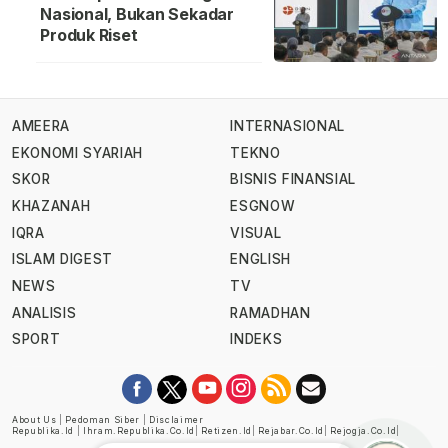
Nasional, Bukan Sekadar
Produk Riset
AMEERA
INTERNASIONAL
EKONOMI SYARIAH
TEKNO
SKOR
BISNIS FINANSIAL
KHAZANAH
ESGNOW
IQRA
VISUAL
ISLAM DIGEST
ENGLISH
NEWS
TV
ANALISIS
RAMADHAN
SPORT
INDEKS
About Us
|
Pedoman Siber
|
Disclaimer
Republika.id
|
Ihram.republika.co.id
|
Retizen.id
|
Rejabar.co.id
|
Rejogja.co.id
|