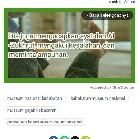
sumber : Antara
Baca selengkapnya
arrow_forward_ios
Powered by 
GliaStudios
museum nasional kebakaran
kebakaran museum nasional
Mute
museum gajah kebakaran
penyebab kebakaran museum nasional