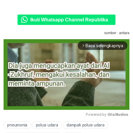
Ikuti Whatsapp Channel Republika
sumber : antara
Baca selengkapnya
arrow_forward_ios
Powered by 
GliaStudios
pneumonia
polusi udara
dampak polusi udara
Mute