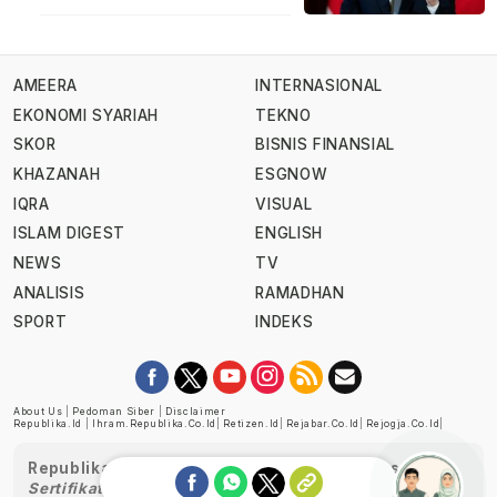
AMEERA
INTERNASIONAL
EKONOMI SYARIAH
TEKNO
SKOR
BISNIS FINANSIAL
KHAZANAH
ESGNOW
IQRA
VISUAL
ISLAM DIGEST
ENGLISH
NEWS
TV
ANALISIS
RAMADHAN
SPORT
INDEKS
About Us
|
Pedoman Siber
|
Disclaimer
Republika.id
|
Ihram.republika.co.id
|
Retizen.id
|
Rejabar.co.id
|
Rejogja.co.id
|
Republika telah diverifikasi oleh Dewan Pers
Sertifikat Nomor 1058/DP-Verifikasi/K/XII/2022