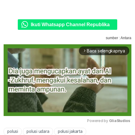
Ikuti Whatsapp Channel Republika
sumber : Antara
Baca selengkapnya
arrow_forward_ios
Powered by 
GliaStudios
polusi
polusi udara
polusi jakarta
Mute