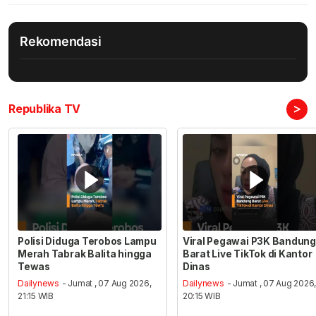
Rekomendasi
>
Republika TV
Polisi Diduga Terobos Lampu
Viral Pegawai P3K Bandung
Merah Tabrak Balita hingga
Barat Live TikTok di Kantor
Tewas
Dinas
Dailynews
- Jumat , 07 Aug 2026,
Dailynews
- Jumat , 07 Aug 2026
21:15 WIB
20:15 WIB