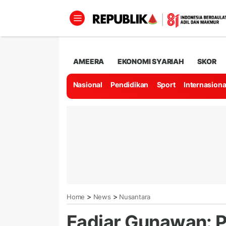
AMEERA
EKONOMI SYARIAH
SKOR
Nasional
Pendidikan
Sport
Internasiona
>
>
Home
News
Nusantara
Fadjar Gunawan: Pa