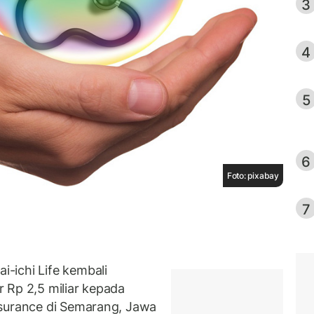
3
4
5
6
Foto: pixabay
7
-ichi Life kembali
 Rp 2,5 miliar kepada
ssurance di Semarang, Jawa