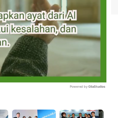
Powered by 
GliaStudios
Mute