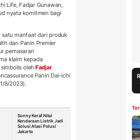
chi Life, Fadjar Gunawan,
jud nyata komitmen bagi
h satu manfaat dari produk
lth dan Panin Premier
lur pemasaran
ima klaim kepada
 simbolis oleh
Fadjar
ncassurance Panin Dai-ichi
11/8/2023).
Ter
Sonny Keraf Nilai
Kendaraan Listrik Jadi
Solusi Atasi Polusi
Jakarta