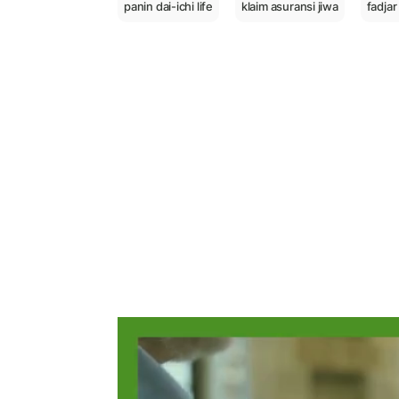
panin dai-ichi life
klaim asuransi jiwa
fadja