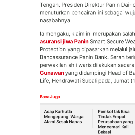
Tengah. Presiden Direktur Panin Dai-i
menuturkan pencairan ini sebagai wu
nasabahnya.
Ia mengaku, klaim ini merupakan sala
asuransi jiwa Panin
Smart Secure Wea
Protection yang dipasarkan melalui ja
Bancassurance Panin Bank. Serah ter
perwakilan ahli waris dilakukan secara
Gunawan
yang didampingi Head of Ba
Life, Hendrawati Subali pada, Jumat (
Baca Juga
Asap Karhutla
Pemkot tak Bisa
Mengepung, Warga
Tindak Empat
Alami Sesak Napas
Perusahaan yang
Mencemari Kali
Bekasi