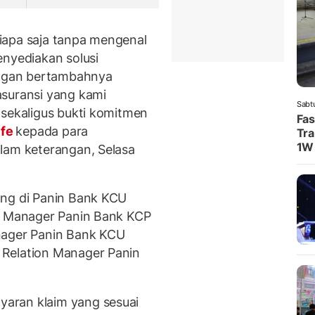
 siapa saja tanpa mengenal
enyediakan solusi
dengan bertambahnya
asuransi yang kami
Sabt
 sekaligus bukti komitmen
Fas
ife
kepada para
Tra
1W
lam keterangan, Selasa
ung di Panin Bank KCU
ch Manager Panin Bank KCP
nager Panin Bank KCU
 Relation Manager Panin
aran klaim yang sesuai