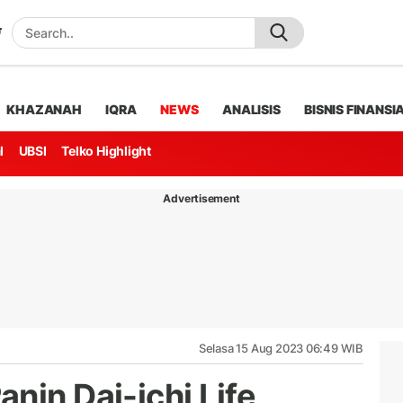
KHAZANAH
IQRA
NEWS
ANALISIS
BISNIS FINANSI
l
UBSI
Telko Highlight
Advertisement
Selasa 15 Aug 2023 06:49 WIB
nin Dai-ichi Life