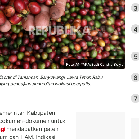
3
4
5
Foto: ANTARA/Budi Candra Setya
6
 disortir di Tamansari, Banyuwangi, Jawa Timur, Rabu
ng pengajuan penerbitan indikasi geografis.
7
emerintah Kabupaten
n dokumen-dokumen untuk
gi
mendapatkan paten
kum dan HAM. Indikasi