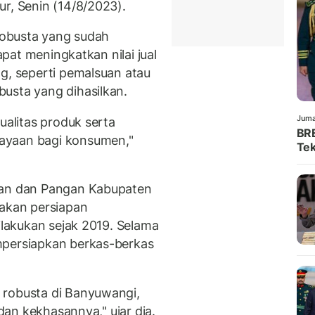
r, Senin (14/8/2023).
 robusta yang sudah
dapat meningkatkan nilai jual
ng, seperti pemalsuan atau
usta yang dihasilkan.
Juma
ualitas produk serta
BRE
ayaan bagi konsumen,"
Tek
ian dan Pangan Kabupaten
kan persiapan
dilakukan sejak 2019. Selama
mpersiapkan berkas-berkas
 robusta di Banyuwangi,
 dan kekhasannya," ujar dia.