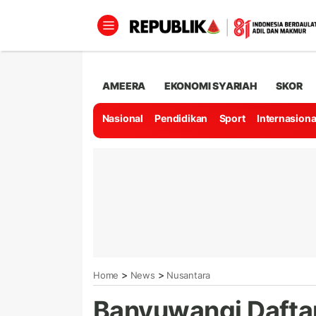
AMEERA
EKONOMI SYARIAH
SKOR
Nasional
Pendidikan
Sport
Internasiona
>
>
Home
News
Nusantara
Banyuwangi Dafta