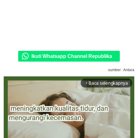
Ikuti Whatsapp Channel Republika
sumber : Antara
Baca selengkapnya
arrow_forward_ios