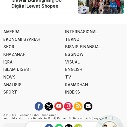
Mawar Burangrang Go
Digital Lewat Shopee
AMEERA
INTERNASIONAL
EKONOMI SYARIAH
TEKNO
SKOR
BISNIS FINANSIAL
KHAZANAH
ESGNOW
IQRA
VISUAL
ISLAM DIGEST
ENGLISH
NEWS
TV
ANALISIS
RAMADHAN
SPORT
INDEKS
About Us
|
Pedoman Siber
|
Disclaimer
Republika.id
|
Ihram.republika.co.id
|
Retizen.id
|
Rejabar.co.id
|
Rejogja.co.id
|