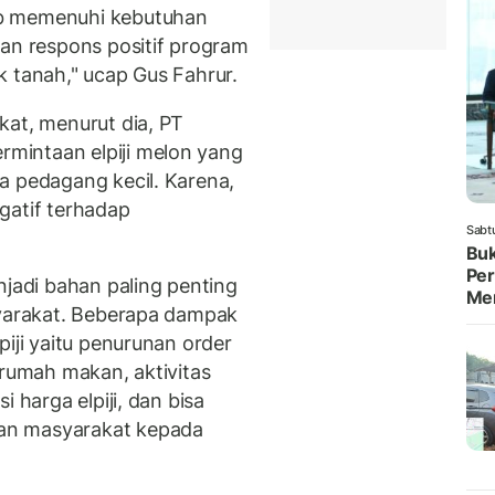
ab memenuhi kebutuhan
kan respons positif program
k tanah," ucap Gus Fahrur.
kat, menurut dia, PT
mintaan elpiji melon yang
a pedagang kecil. Karena,
gatif terhadap
Sabt
Buk
Per
njadi bahan paling penting
Me
syarakat. Beberapa dampak
piji yaitu penurunan order
 rumah makan, aktivitas
 harga elpiji, dan bisa
an masyarakat kepada