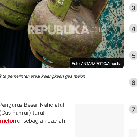
3
4
5
Foto: ANTARA FOTO/Ampelsa
nta pemerintah atasi kelangkaan gas melon
6
engurus Besar Nahdlatul
7
Gus Fahrur) turut
 melon
di sebagian daerah