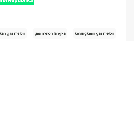
nel Republika
kan gas melon
gas melon langka
kelangkaan gas melon