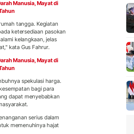
arah Manusia, Mayat di
 Tahun
 rumah tangga. Kegiatan
ada ketersediaan pasokan
ngalami kelangkaan, jelas
," kata Gus Fahrur.
arah Manusia, Mayat di
 Tahun
mbuhnya spekulasi harga.
 kesempatan bagi para
yang dapat menyebabkan
 masyarakat.
penanganan serius dalam
 untuk memenuhinya hajat