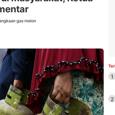
mentar
langkaan gas melon
Ter
1
2