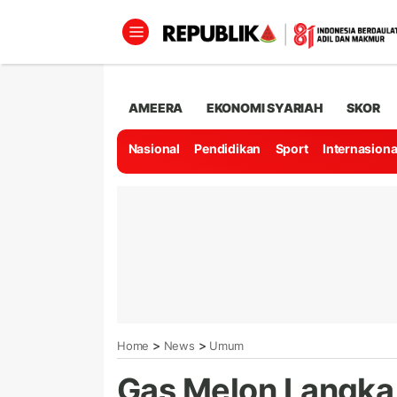
AMEERA
EKONOMI SYARIAH
SKOR
Nasional
Pendidikan
Sport
Internasiona
>
>
Home
News
Umum
Gas Melon Langka 