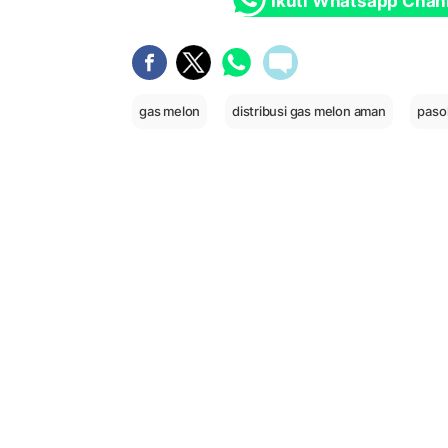
Ikuti Whatsapp Chan
gas melon
distribusi gas melon aman
paso