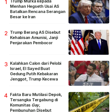
Trump Murka kepada
1
Menhan Hegseth Usai AS
Batalkan Rencana Serangan
Besar ke Iran
Trump Berang AS Disebut
2
Kehabisan Amunisi, Janji
Penjarakan Pembocor
Kalahkan Calon dari Pelobi
3
Israel, El Sayed Buat
Gedung Putih Kebakaran
Jenggot, Trump Kecewa
Fakta Baru Mutilasi Depok,
4
Tersangka Tergabung di
Komunitas
Gay
,
Pembunuhan Disebut