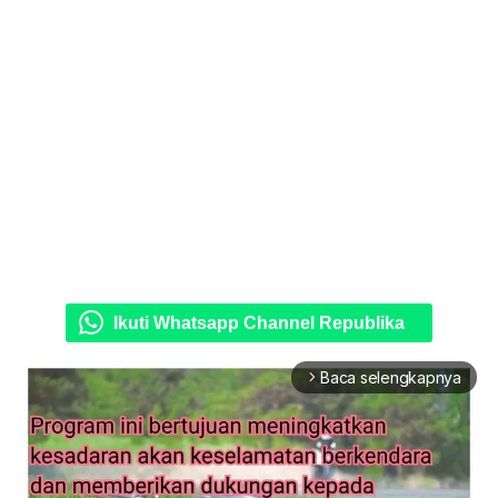
Ikuti Whatsapp Channel Republika
Baca selengkapnya
arrow_forward_ios