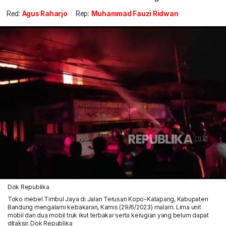
Red:
Agus Raharjo
Rep:
Muhammad Fauzi Ridwan
Dok Republika
Toko mebel Timbul Jaya di Jalan Terusan Kopo-Katapang, Kabupaten
Bandung mengalami kebakaran, Kamis (29/6/2023) malam. Lima unit
mobil dan dua mobil truk ikut terbakar serta kerugian yang belum dapat
ditaksir. Dok Republika