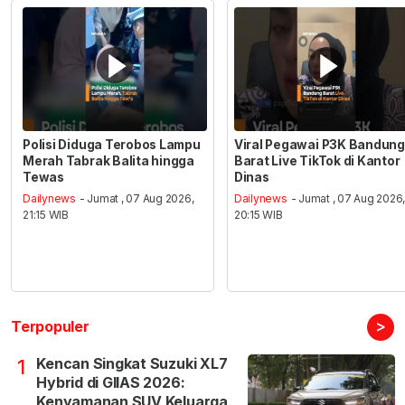
Polisi Diduga Terobos Lampu
Viral Pegawai P3K Bandung
Merah Tabrak Balita hingga
Barat Live TikTok di Kantor
Tewas
Dinas
Dailynews
- Jumat , 07 Aug 2026,
Dailynews
- Jumat , 07 Aug 2026
21:15 WIB
20:15 WIB
>
Terpopuler
Kencan Singkat Suzuki XL7
1
Hybrid di GIIAS 2026:
Kenyamanan SUV Keluarga