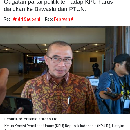
Gugatan partai politik terhadap KPU harus
diajukan ke Bawaslu dan PTUN.
Red:
Andri Saubani
Rep:
Febryan A
Republika/Febrianto Adi Saputro
Ketua Komisi Pemilihan Umum (KPU) Republik Indonesia (KPU RI), Hasyim