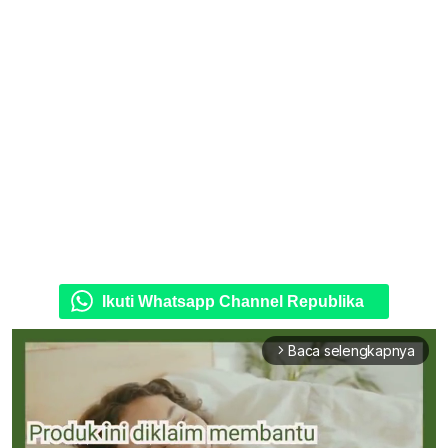
Ikuti Whatsapp Channel Republika
Baca selengkapnya
arrow_forward_ios