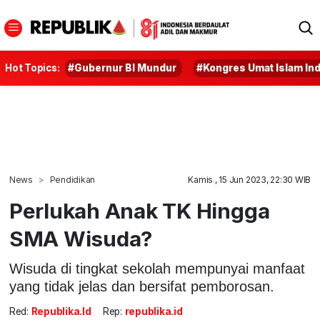
Hot Topics:
#Gubernur BI Mundur
#Kongres Umat Islam In
News
Pendidikan
Kamis , 15 Jun 2023, 22:30 WIB
Perlukah Anak TK Hingga
SMA Wisuda?
Wisuda di tingkat sekolah mempunyai manfaat
yang tidak jelas dan bersifat pemborosan.
Red:
Republika.id
Rep:
republika.id