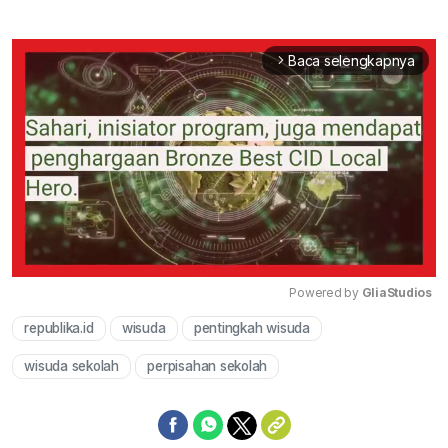
Baca selengkapnya
arrow_forward_ios
Powered by 
GliaStudios
republika.id
wisuda
pentingkah wisuda
Mute
wisuda sekolah
perpisahan sekolah