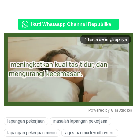
Ikuti Whatsapp Channel Republika
Baca selengkapnya
arrow_forward_ios
Powered by 
GliaStudios
lapangan pekerjaan
masalah lapangan pekerjaan
Mute
lapangan pekerjaan minim
agus harimurti yudhoyono