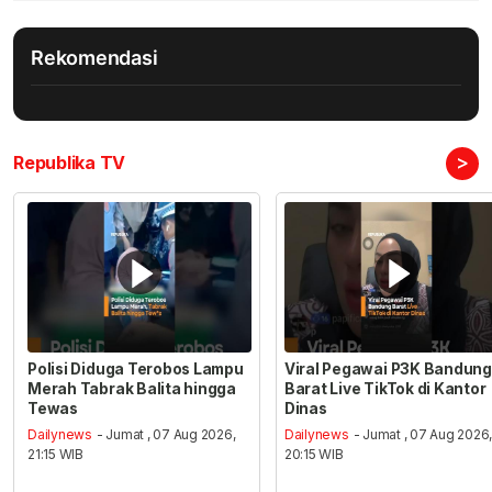
Rekomendasi
>
Republika TV
Polisi Diduga Terobos Lampu
Viral Pegawai P3K Bandung
Merah Tabrak Balita hingga
Barat Live TikTok di Kantor
Tewas
Dinas
Dailynews
- Jumat , 07 Aug 2026,
Dailynews
- Jumat , 07 Aug 2026
21:15 WIB
20:15 WIB