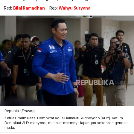
Red:
Bilal Ramadhan
Rep:
Wahyu Suryana
Republika/Prayogi
Ketua Umum Partai Demokrat Agus Harimurti Yudhoyono (AHY). Ketum
Demokrat AHY menyoroti masalah minimnya lapangan pekerjaan generasi
muda.