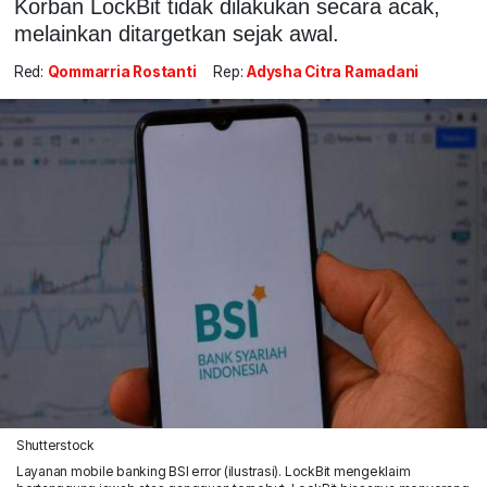
Korban LockBit tidak dilakukan secara acak,
melainkan ditargetkan sejak awal.
Red:
Qommarria Rostanti
Rep:
Adysha Citra Ramadani
Shutterstock
Layanan mobile banking BSI error (ilustrasi). LockBit mengeklaim