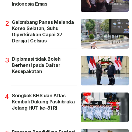
Indonesia Emas
Gelombang Panas Melanda
2
Korea Selatan, Suhu
Diperkirakan Capai 37
Derajat Celsius
Diplomasi tidak Boleh
3
Berhenti pada Daftar
Kesepakatan
Songkok BHS dan Atlas
4
Kembali Dukung Paskibraka
Jelang HUT ke-81 RI
Program Pendidikan Profesi