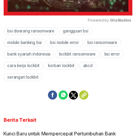
Powered by 
GliaStudios
bsi diserang ransomware
gangguan bsi
Mute
mobile banking bsi
bsi mobile error
bsi ransomware
bank syariah indonesia
lockbit ransomware
bsi error
cara kerja lockbit
korban lockbit
abcd
serangan lockbit
Berita Terkait
Kunci Baru untuk Mempercepat Pertumbuhan Bank