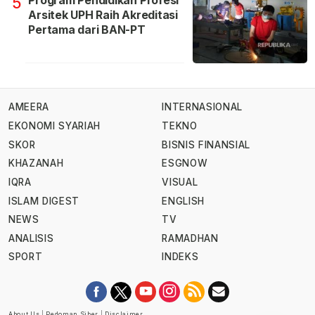
5
Arsitek UPH Raih Akreditasi
Pertama dari BAN-PT
AMEERA
INTERNASIONAL
EKONOMI SYARIAH
TEKNO
SKOR
BISNIS FINANSIAL
KHAZANAH
ESGNOW
IQRA
VISUAL
ISLAM DIGEST
ENGLISH
NEWS
TV
ANALISIS
RAMADHAN
SPORT
INDEKS
About Us
|
Pedoman Siber
|
Disclaimer