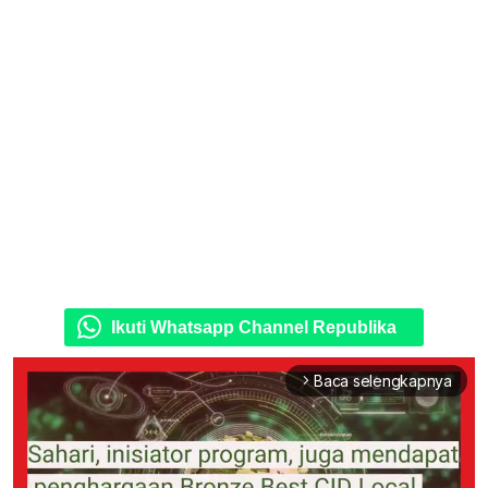
Ikuti Whatsapp Channel Republika
Baca selengkapnya
arrow_forward_ios