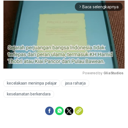
Baca selengkapnya
arrow_forward_ios
Powered by 
GliaStudios
kecelakaan menimpa pelajar
jasa raharja
Mute
keselamatan berkendara