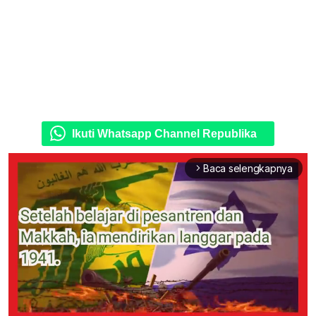
Ikuti Whatsapp Channel Republika
Baca selengkapnya
arrow_forward_ios