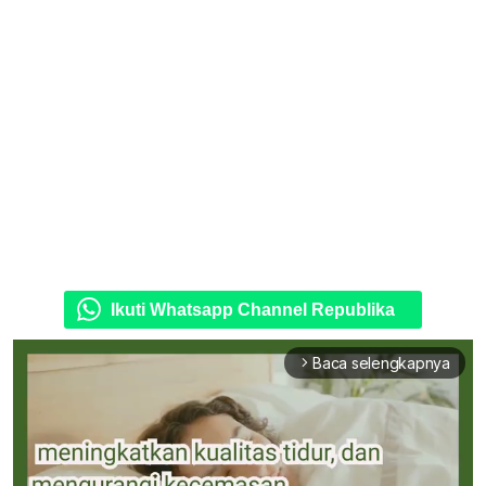
Ikuti Whatsapp Channel Republika
Baca selengkapnya
arrow_forward_ios