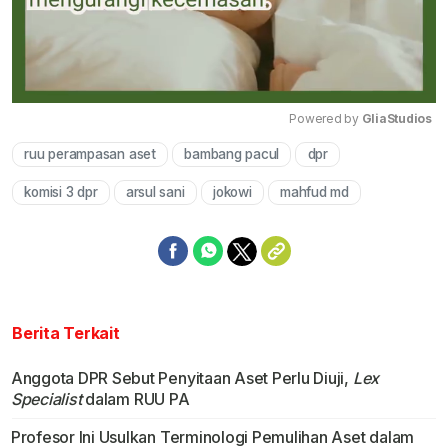
Powered by 
GliaStudios
ruu perampasan aset
bambang pacul
dpr
Mute
komisi 3 dpr
arsul sani
jokowi
mahfud md
Berita Terkait
Anggota DPR Sebut Penyitaan Aset Perlu Diuji,
Lex
Specialist
dalam RUU PA
Profesor Ini Usulkan Terminologi Pemulihan Aset dalam