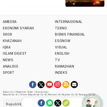
AMEERA
INTERNASIONAL
EKONOMI SYARIAH
TEKNO
SKOR
BISNIS FINANSIAL
KHAZANAH
ESGNOW
IQRA
VISUAL
ISLAM DIGEST
ENGLISH
NEWS
TV
ANALISIS
RAMADHAN
SPORT
INDEKS
About Us
|
Pedoman Siber
|
Disclaimer
Republika.id
|
Ihram.republika.co.id
|
Retizen.id
|
Rejabar.co.id
|
Rejogja.co.id
|
Republika telah diverifikasi oleh Dewan Pers