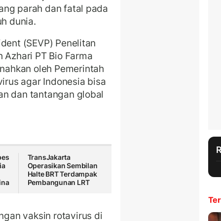
ang parah dan fatal pada
uh dunia.
ident (SEVP) Penelitan
h Azhari PT Bio Farma
nahkan oleh Pemerintah
rus agar Indonesia bisa
an dan tantangan global
bes
TransJakarta
ia
Operasikan Sembilan
Halte BRT Terdampak
ina
Pembangunan LRT
Ter
an vaksin rotavirus di