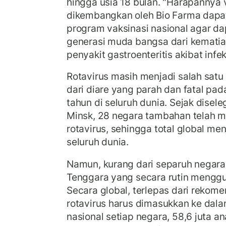
hingga usia 18 bulan. "Harapannya 
dikembangkan oleh Bio Farma dapat
program vaksinasi nasional agar dap
generasi muda bangsa dari kemati
penyakit gastroenteritis akibat infe
Rotavirus masih menjadi salah sat
dari diare yang parah dan fatal pad
tahun di seluruh dunia. Sejak dise
Minsk, 28 negara tambahan telah 
rotavirus, sehingga total global men
seluruh dunia.
Namun, kurang dari separuh negara
Tenggara yang secara rutin menggu
Secara global, terlepas dari reko
rotavirus harus dimasukkan ke dal
nasional setiap negara, 58,6 juta an