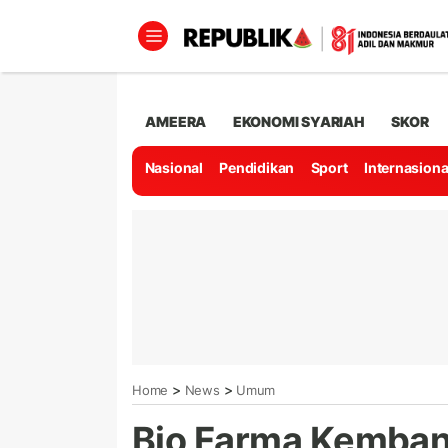
AMEERA
EKONOMI SYARIAH
SKOR
Nasional
Pendidikan
Sport
Internasiona
>
>
Home
News
Umum
Bio Farma Kemban