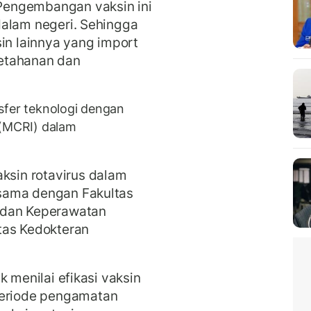
h Pengembangan vaksin ini
i dalam negeri. Sehingga
sin lainnya yang import
etahanan dan
sfer teknologi dengan
 (MCRI) dalam
aksin rotavirus dalam
a sama dengan Fakultas
 dan Keperawatan
tas Kedokteran
uk menilai efikasi vaksin
periode pengamatan