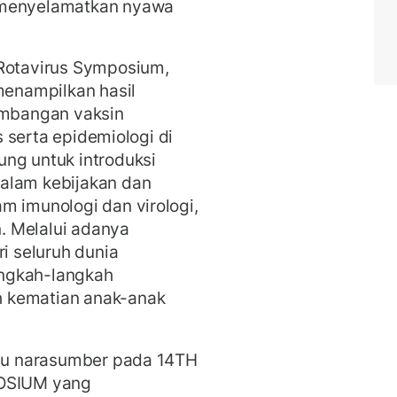
 menyelamatkan nyawa
 Rotavirus Symposium,
menampilkan hasil
gembangan vaksin
ns serta epidemiologi di
ng untuk introduksi
alam kebijakan dan
m imunologi dan virologi,
. Melalui adanya
ri seluruh dunia
ngkah-langkah
 kematian anak-anak
atu narasumber pada 14TH
OSIUM yang