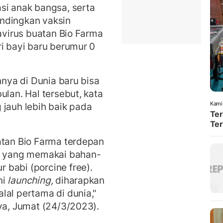
si anak bangsa, serta
ndingkan vaksin
tavirus buatan Bio Farma
ri bayi baru berumur 0
nnya di Dunia baru bisa
bulan.
Hal tersebut, kata
Kami
 jauh lebih baik pada
Ter
Ter
atan Bio Farma terdepan
us yang memakai bahan-
babi (porcine free).
ni
launching,
diharapkan
lal pertama di dunia,"
nya, Jumat (24/3/2023).