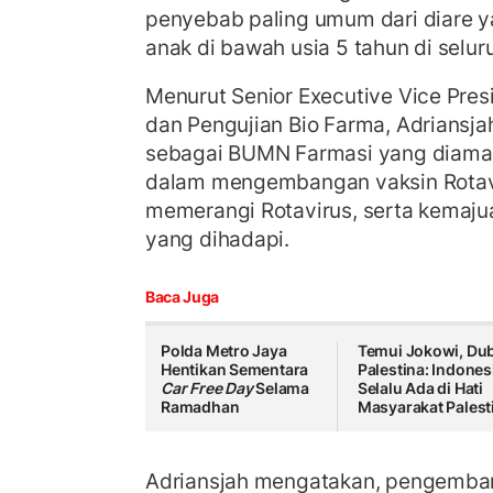
penyebab paling umum dari diare y
anak di bawah usia 5 tahun di selur
Menurut Senior Executive Vice Pres
dan Pengujian Bio Farma, Adriansja
sebagai BUMN Farmasi yang diama
dalam mengembangan vaksin Rotavi
memerangi Rotavirus, serta kemaju
yang dihadapi.
Baca Juga
Polda Metro Jaya
Temui Jokowi, Du
Hentikan Sementara
Palestina: Indones
Car Free Day
Selama
Selalu Ada di Hati
Ramadhan
Masyarakat Palest
Adriansjah mengatakan, pengembang