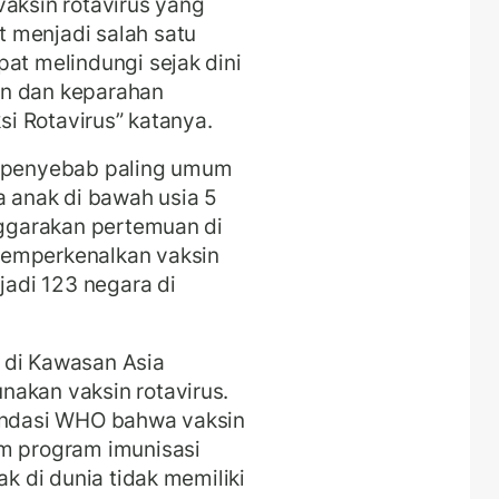
vaksin rotavirus yang
 menjadi salah satu
at melindungi sejak dini
an dan keparahan
ksi Rotavirus” katanya.
u penyebab paling umum
a anak di bawah usia 5
leggarakan pertemuan di
memperkenalkan vaksin
jadi 123 negara di
 di Kawasan Asia
nakan vaksin rotavirus.
mendasi WHO bahwa vaksin
am program imunisasi
ak di dunia tidak memiliki