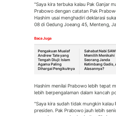
"Saya kira terbuka kalau Pak Ganjar m
Prabowo dengan catatan Pak Prabowo 
Hashim usai menghadiri deklarasi su
08 di Gedung Joeang 45, Menteng, Ja
Baca Juga
Pengakuan Mualaf
Sahabat Nabi SAW 
Andrew Tate yang
Memilih Menikahi
Tengah Diuji: Islam
Seorang Janda
Agama Paling
Ketimbang Gadis,
Dihargai Pengikutnya
Alasannya?
Hashim menilai Prabowo lebih tepat m
lebih berpengalaman dalam kancah poli
"Saya kira sudah tidak mungkin kalau
presiden. Pak Prabowo jauh lebih senio