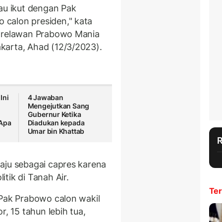
au ikut dengan Pak
calon presiden," kata
karelawan Prabowo Mania
karta, Ahad (12/3/2023).
Ini
4 Jawaban
Mengejutkan Sang
Gubernur Ketika
 Apa
Diadukan kepada
Umar bin Khattab
aju sebagai capres karena
tik di Tanah Air.
Ter
 Pak Prabowo calon wakil
r, 15 tahun lebih tua,