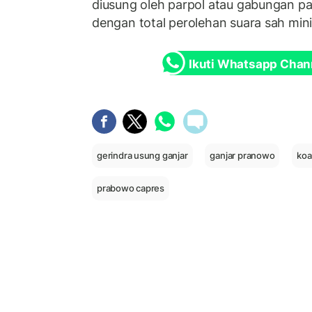
diusung oleh parpol atau gabungan pa
dengan total perolehan suara sah m
Ikuti Whatsapp Chan
gerindra usung ganjar
ganjar pranowo
koa
prabowo capres