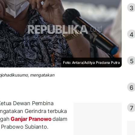
3
4
5
Foto: Antara/Aditya Pradana Putra
jojohadikusumo, mengatakan
6
Ketua Dewan Pembina
7
ngatakan Gerindra terbuka
ngah
Ganjar Pranowo
dalam
p Prabowo Subianto.