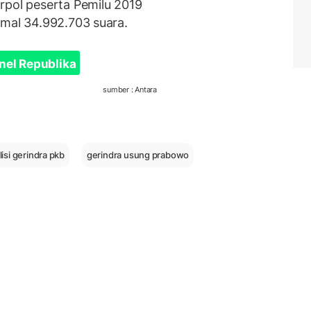
rpol peserta Pemilu 2019
inimal 34.992.703 suara.
nel Republika
sumber : Antara
lisi gerindra pkb
gerindra usung prabowo