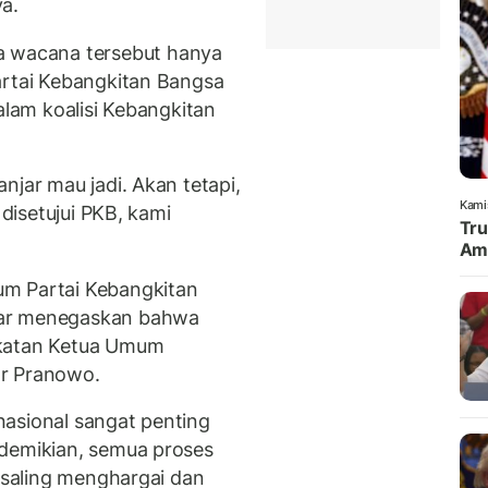
ya.
wacana tersebut hanya
artai Kebangkitan Bangsa
alam koalisi Kebangkitan
njar mau jadi. Akan tetapi,
Kami
 disetujui PKB, kami
Tru
Amu
um Partai Kebangkitan
dar menegaskan bahwa
ekatan Ketua Umum
ar Pranowo.
asional sangat penting
 demikian, semua proses
a saling menghargai dan