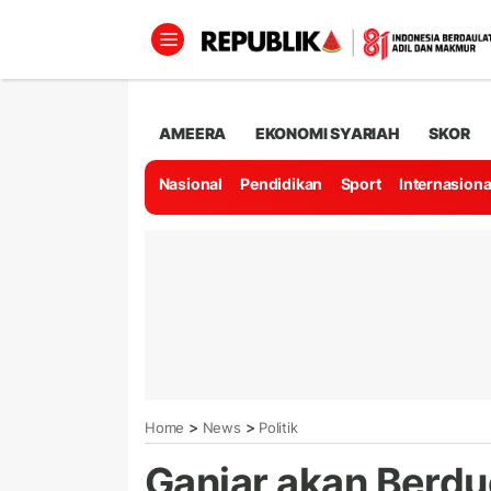
AMEERA
EKONOMI SYARIAH
SKOR
Nasional
Pendidikan
Sport
Internasiona
>
>
Home
News
Politik
Ganjar akan Berdu