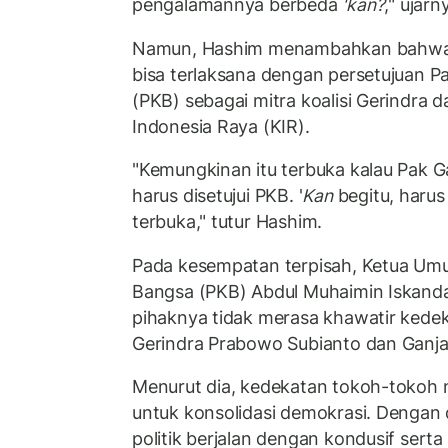
pengalamannya berbeda
'kan?
," ujarn
Namun, Hashim menambahkan bahwa 
bisa terlaksana dengan persetujuan P
(PKB) sebagai mitra koalisi Gerindra d
Indonesia Raya (KIR).
"Kemungkinan itu terbuka kalau Pak Ga
harus disetujui PKB. '
Kan
begitu, harus
terbuka," tutur Hashim.
Pada kesempatan terpisah, Ketua Um
Bangsa (PKB) Abdul Muhaimin Iskan
pihaknya tidak merasa khawatir ked
Gerindra Prabowo Subianto dan Ganj
Menurut dia, kedekatan tokoh-tokoh n
untuk konsolidasi demokrasi. Dengan
politik berjalan dengan kondusif sert