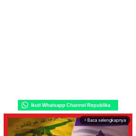
Ikuti Whatsapp Channel Republika
Baca selengkapnya
arrow_forward_ios