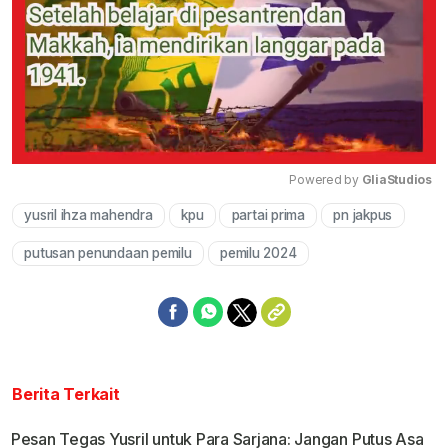
Powered by 
GliaStudios
yusril ihza mahendra
kpu
partai prima
pn jakpus
Mute
putusan penundaan pemilu
pemilu 2024
Berita Terkait
Pesan Tegas Yusril untuk Para Sarjana: Jangan Putus Asa