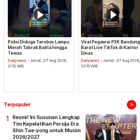
Polisi Diduga Terobos Lampu
Viral Pegawai P3K Bandung
Merah Tabrak Balita hingga
Barat Live TikTok di Kantor
Tewas
Dinas
Dailynews
- Jumat , 07 Aug 2026,
Dailynews
- Jumat , 07 Aug 2026
21:15 WIB
20:15 WIB
>
Terpopuler
Resmi! Ini Susunan Lengkap
1
Tim Kepelatihan Persija Era
Shin Tae-yong untuk Musim
2026/2027