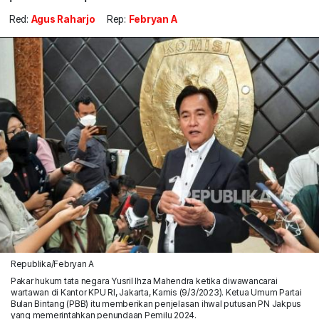
Red:
Agus Raharjo
Rep:
Febryan A
Republika/Febryan A
Pakar hukum tata negara Yusril Ihza Mahendra ketika diwawancarai
wartawan di Kantor KPU RI, Jakarta, Kamis (9/3/2023). Ketua Umum Partai
Bulan Bintang (PBB) itu memberikan penjelasan ihwal putusan PN Jakpus
yang memerintahkan penundaan Pemilu 2024.