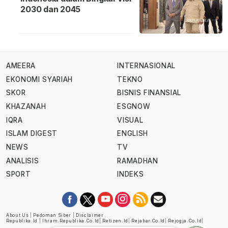
2030 dan 2045
AMEERA
INTERNASIONAL
EKONOMI SYARIAH
TEKNO
SKOR
BISNIS FINANSIAL
KHAZANAH
ESGNOW
IQRA
VISUAL
ISLAM DIGEST
ENGLISH
NEWS
TV
ANALISIS
RAMADHAN
SPORT
INDEKS
About Us
|
Pedoman Siber
|
Disclaimer
Republika.id
|
Ihram.republika.co.id
|
Retizen.id
|
Rejabar.co.id
|
Rejogja.co.id
|