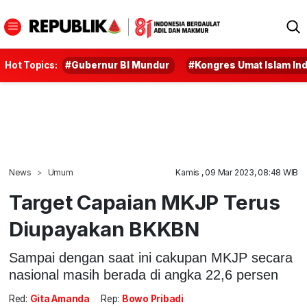
Hot Topics:
#Gubernur BI Mundur
#Kongres Umat Islam In
News
Umum
Kamis , 09 Mar 2023, 08:48 WIB
Target Capaian MKJP Terus
Diupayakan BKKBN
Sampai dengan saat ini cakupan MKJP secara
nasional masih berada di angka 22,6 persen
Red:
Gita Amanda
Rep:
Bowo Pribadi