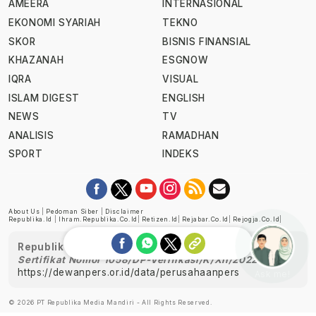
AMEERA
INTERNASIONAL
EKONOMI SYARIAH
TEKNO
SKOR
BISNIS FINANSIAL
KHAZANAH
ESGNOW
IQRA
VISUAL
ISLAM DIGEST
ENGLISH
NEWS
TV
ANALISIS
RAMADHAN
SPORT
INDEKS
About Us
|
Pedoman Siber
|
Disclaimer
Republika.id
|
Ihram.republika.co.id
|
Retizen.id
|
Rejabar.co.id
|
Rejogja.co.id
|
Republika telah diverifikasi oleh Dewan Pers
Sertifikat Nomor 1058/DP-Verifikasi/K/XII/2022
https://dewanpers.or.id/data/perusahaanpers
Ask me!
© 2026 PT Republika Media Mandiri - All Rights Reserved.