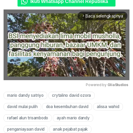
Ikuti Whatsapp Channel Republika
Baca selengkapnya
arrow_forward_ios
Powered by 
GliaStudios
mario dandy satriyo
crytalino david ozora
Mute
david mulai pulih
doa kesembuhan david
alissa wahid
rafael alun trisambodo
ayah mario dandy
penganiayaan david
anak pejabat pajak