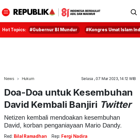
Hot Topics:
#Gubernur BI Mundur
#Kongres Umat Islam In
News
Hukum
Selasa , 07 Mar 2023, 14:12 WIB
Doa-Doa untuk Kesembuhan
David Kembali Banjiri
Twitter
Netizen kembali mendoakan kesembuhan
David, korban penganiayaan Mario Dandy.
Red:
Bilal Ramadhan
Rep:
Fergi Nadira