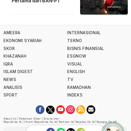
Pertama dari BAN-PT
AMEERA
INTERNASIONAL
EKONOMI SYARIAH
TEKNO
SKOR
BISNIS FINANSIAL
KHAZANAH
ESGNOW
IQRA
VISUAL
ISLAM DIGEST
ENGLISH
NEWS
TV
ANALISIS
RAMADHAN
SPORT
INDEKS
About Us
|
Pedoman Siber
|
Disclaimer
Republika.id
|
Ihram.republika.co.id
|
Retizen.id
|
Rejabar.co.id
|
Rejogja.co.id
|