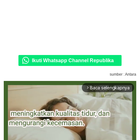
Ikuti Whatsapp Channel Republika
sumber : Antara
Baca selengkapnya
arrow_forward_ios