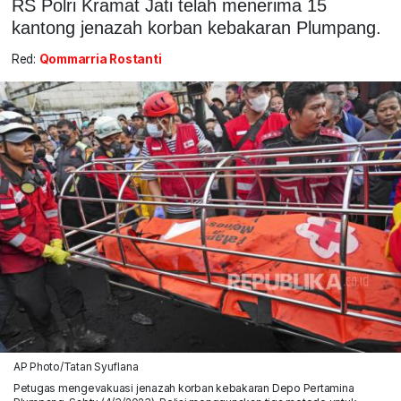
RS Polri Kramat Jati telah menerima 15
kantong jenazah korban kebakaran Plumpang.
Red:
Qommarria Rostanti
AP Photo/Tatan Syuflana
Petugas mengevakuasi jenazah korban kebakaran Depo Pertamina