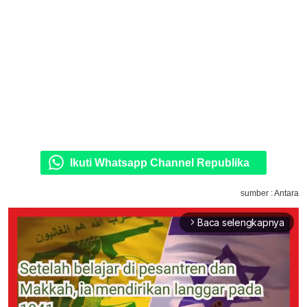
Ikuti Whatsapp Channel Republika
sumber : Antara
Baca selengkapnya
arrow_forward_ios