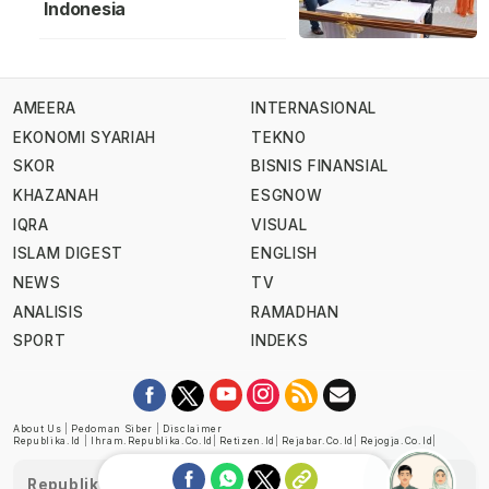
Indonesia
AMEERA
INTERNASIONAL
EKONOMI SYARIAH
TEKNO
SKOR
BISNIS FINANSIAL
KHAZANAH
ESGNOW
IQRA
VISUAL
ISLAM DIGEST
ENGLISH
NEWS
TV
ANALISIS
RAMADHAN
SPORT
INDEKS
About Us
|
Pedoman Siber
|
Disclaimer
Republika.id
|
Ihram.republika.co.id
|
Retizen.id
|
Rejabar.co.id
|
Rejogja.co.id
|
Republika telah diverifikasi oleh Dewan Pers