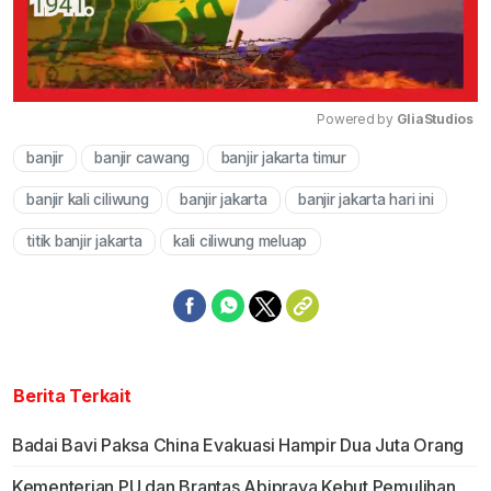
Powered by 
GliaStudios
banjir
banjir cawang
banjir jakarta timur
Mute
banjir kali ciliwung
banjir jakarta
banjir jakarta hari ini
titik banjir jakarta
kali ciliwung meluap
Berita Terkait
Badai Bavi Paksa China Evakuasi Hampir Dua Juta Orang
Kementerian PU dan Brantas Abipraya Kebut Pemulihan