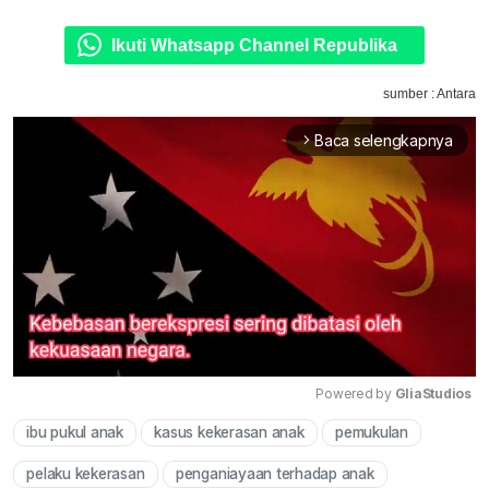
Ikuti Whatsapp Channel Republika
sumber : Antara
Baca selengkapnya
arrow_forward_ios
Powered by 
GliaStudios
ibu pukul anak
kasus kekerasan anak
pemukulan
Mute
pelaku kekerasan
penganiayaan terhadap anak