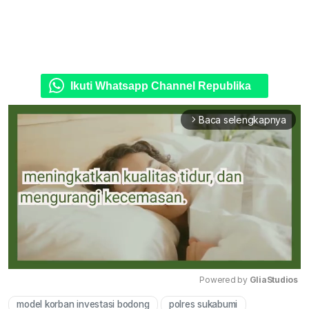
Ikuti Whatsapp Channel Republika
Baca selengkapnya
arrow_forward_ios
Powered by 
GliaStudios
model korban investasi bodong
polres sukabumi