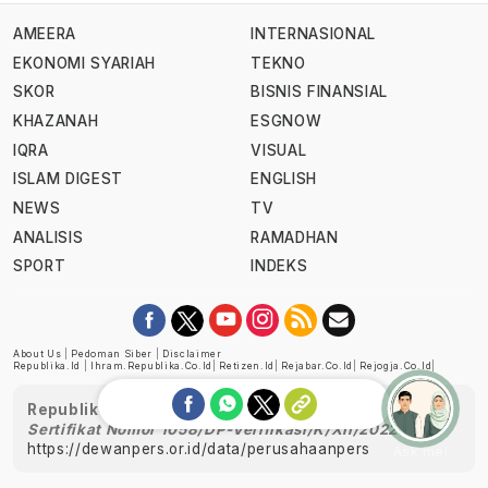
AMEERA
INTERNASIONAL
EKONOMI SYARIAH
TEKNO
SKOR
BISNIS FINANSIAL
KHAZANAH
ESGNOW
IQRA
VISUAL
ISLAM DIGEST
ENGLISH
NEWS
TV
ANALISIS
RAMADHAN
SPORT
INDEKS
About Us
|
Pedoman Siber
|
Disclaimer
Republika.id
|
Ihram.republika.co.id
|
Retizen.id
|
Rejabar.co.id
|
Rejogja.co.id
|
Republika telah diverifikasi oleh Dewan Pers
Sertifikat Nomor 1058/DP-Verifikasi/K/XII/2022
https://dewanpers.or.id/data/perusahaanpers
Ask me!