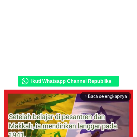
Ikuti Whatsapp Channel Republika
Baca selengkapnya
arrow_forward_ios