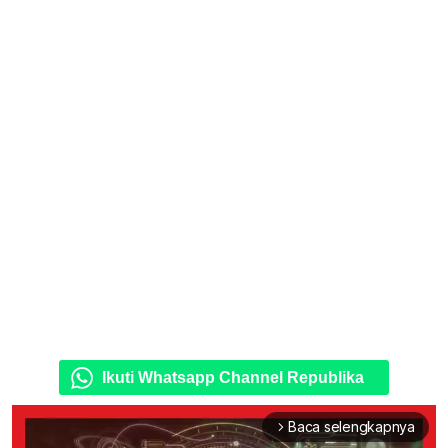
Ikuti Whatsapp Channel Republika
Baca selengkapnya
arrow_forward_ios