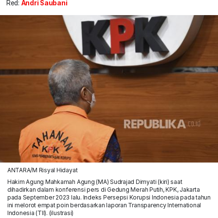
Red:
Andri Saubani
ANTARA/M Risyal Hidayat
Hakim Agung Mahkamah Agung (MA) Sudrajad Dimyati (kiri) saat
dihadirkan dalam konferensi pers di Gedung Merah Putih, KPK, Jakarta
pada September 2023 lalu. Indeks Persepsi Korupsi Indonesia pada tahun
ini melorot empat poin berdasarkan laporan Transparency International
Indonesia (TII). (ilustrasi)