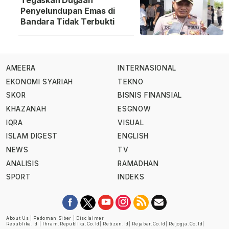
Tegaskan Dugaan
Penyelundupan Emas di
Bandara Tidak Terbukti
AMEERA
INTERNASIONAL
EKONOMI SYARIAH
TEKNO
SKOR
BISNIS FINANSIAL
KHAZANAH
ESGNOW
IQRA
VISUAL
ISLAM DIGEST
ENGLISH
NEWS
TV
ANALISIS
RAMADHAN
SPORT
INDEKS
About Us
|
Pedoman Siber
|
Disclaimer
Republika.id
|
Ihram.republika.co.id
|
Retizen.id
|
Rejabar.co.id
|
Rejogja.co.id
|