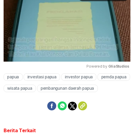
Powered by 
GliaStudios
papua
investasi papua
investor papua
pemda papua
Mute
wisata papua
pembangunan daerah papua
Berita Terkait