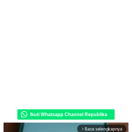
Ikuti Whatsapp Channel Republika
Baca selengkapnya
arrow_forward_ios