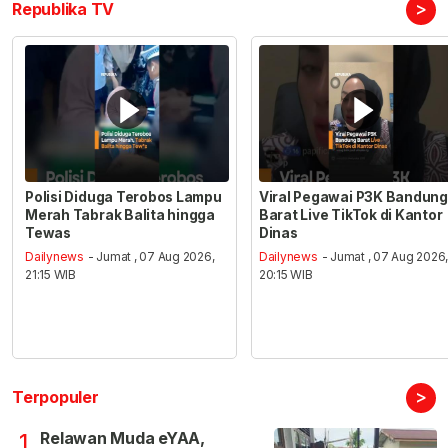
>
Republika TV
Polisi Diduga Terobos Lampu
Viral Pegawai P3K Bandung
Merah Tabrak Balita hingga
Barat Live TikTok di Kantor
Tewas
Dinas
Dailynews
- Jumat , 07 Aug 2026,
Dailynews
- Jumat , 07 Aug 2026
21:15 WIB
20:15 WIB
>
Terpopuler
Relawan Muda eYAA,
1