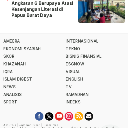
Angkatan 6 Berupaya Atasi
Kesenjangan Literasi di
Papua Barat Daya
AMEERA
INTERNASIONAL
EKONOMI SYARIAH
TEKNO
SKOR
BISNIS FINANSIAL
KHAZANAH
ESGNOW
IQRA
VISUAL
ISLAM DIGEST
ENGLISH
NEWS
TV
ANALISIS
RAMADHAN
SPORT
INDEKS
About Us
|
Pedoman Siber
|
Disclaimer