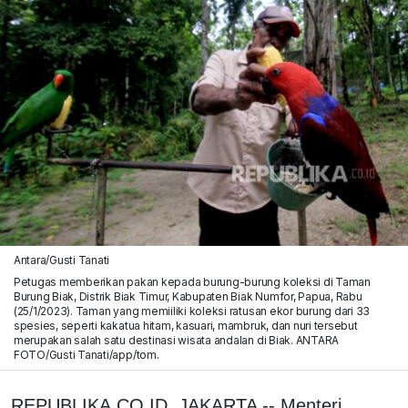
Antara/Gusti Tanati
Petugas memberikan pakan kepada burung-burung koleksi di Taman
Burung Biak, Distrik Biak Timur, Kabupaten Biak Numfor, Papua, Rabu
(25/1/2023). Taman yang memiiliki koleksi ratusan ekor burung dari 33
spesies, seperti kakatua hitam, kasuari, mambruk, dan nuri tersebut
merupakan salah satu destinasi wisata andalan di Biak. ANTARA
FOTO/Gusti Tanati/app/tom.
REPUBLIKA.CO.ID, JAKARTA -- Menteri