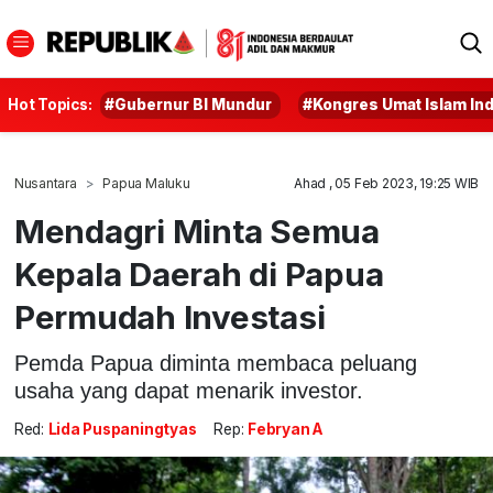
Hot Topics:
#Gubernur BI Mundur
#Kongres Umat Islam In
Nusantara
Papua Maluku
Ahad , 05 Feb 2023, 19:25 WIB
Mendagri Minta Semua
Kepala Daerah di Papua
Permudah Investasi
Pemda Papua diminta membaca peluang
usaha yang dapat menarik investor.
Red:
Lida Puspaningtyas
Rep:
Febryan A