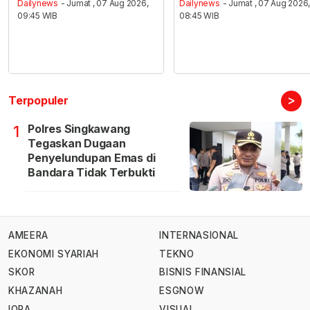
Dailynews
- Jumat , 07 Aug 2026,
Dailynews
- Jumat , 07 Aug 2026
09:45 WIB
08:45 WIB
>
Terpopuler
Polres Singkawang
1
Tegaskan Dugaan
Penyelundupan Emas di
Bandara Tidak Terbukti
AMEERA
INTERNASIONAL
EKONOMI SYARIAH
TEKNO
SKOR
BISNIS FINANSIAL
KHAZANAH
ESGNOW
IQRA
VISUAL