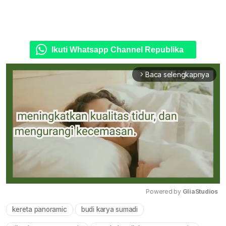
Ikuti Whatsapp Channel Republika
Baca selengkapnya
arrow_forward_ios
Powered by 
GliaStudios
kereta panoramic
budi karya sumadi
Mute