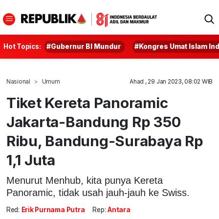
Hot Topics:
#Gubernur BI Mundur
#Kongres Umat Islam In
Nasional
Umum
Ahad , 29 Jan 2023, 08:02 WIB
Tiket Kereta Panoramic
Jakarta-Bandung Rp 350
Ribu, Bandung-Surabaya Rp
1,1 Juta
Menurut Menhub, kita punya Kereta
Panoramic, tidak usah jauh-jauh ke Swiss.
Red:
Erik Purnama Putra
Rep:
Antara