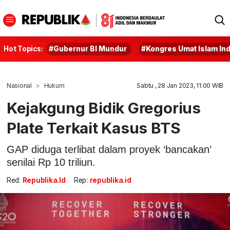
Hot Topics:
#Gubernur BI Mundur
#Kongres Umat Islam In
Nasional
Hukum
Sabtu , 28 Jan 2023, 11:00 WIB
Kejakgung Bidik Gregorius
Plate Terkait Kasus BTS
GAP diduga terlibat dalam proyek ‘bancakan’
senilai Rp 10 triliun.
Red:
Republika.id
Rep:
republika.id