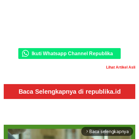
Ikuti Whatsapp Channel Republika
Lihat Artikel Asli
Baca Selengkapnya di republika.id
Baca selengkapnya
arrow_forward_ios