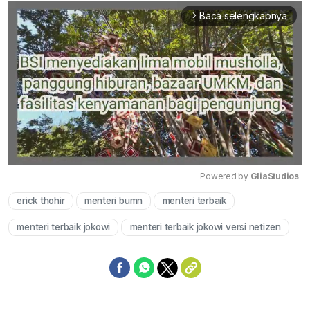
Baca selengkapnya
arrow_forward_ios
Powered by 
GliaStudios
erick thohir
menteri bumn
menteri terbaik
Mute
menteri terbaik jokowi
menteri terbaik jokowi versi netizen