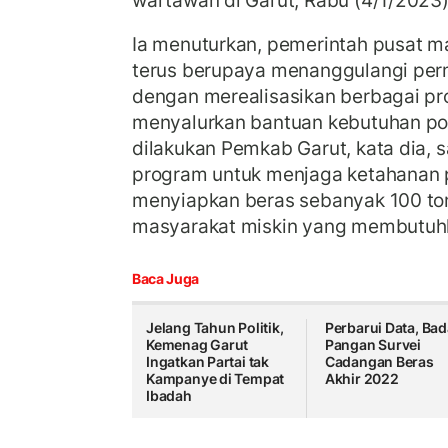
wartawan di Garut, Rabu (4/1/2023)
Ia menuturkan, pemerintah pusat ma
terus berupaya menanggulangi per
dengan merealisasikan berbagai pr
menyalurkan bantuan kebutuhan po
dilakukan Pemkab Garut, kata dia, 
program untuk menjaga ketahanan
menyiapkan beras sebanyak 100 ton
masyarakat miskin yang membutuh
Baca Juga
Jelang Tahun Politik,
Perbarui Data, Ba
Kemenag Garut
Pangan Survei
Ingatkan Partai tak
Cadangan Beras
Kampanye di Tempat
Akhir 2022
Ibadah