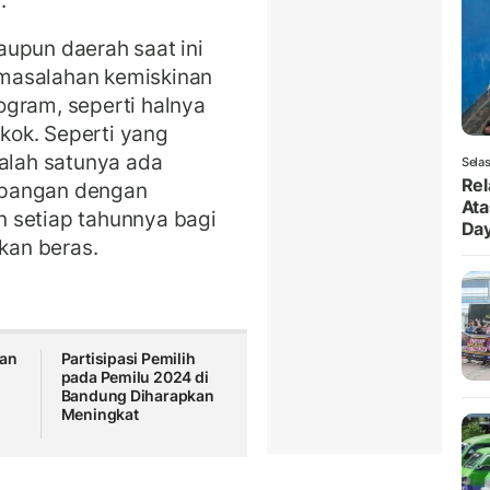
.
upun daerah saat ini
masalahan kemiskinan
ogram, seperti halnya
kok. Seperti yang
salah satunya ada
Selas
Rel
 pangan dengan
Ata
 setiap tahunnya bagi
Da
kan beras.
dan
Partisipasi Pemilih
pada Pemilu 2024 di
Bandung Diharapkan
Meningkat