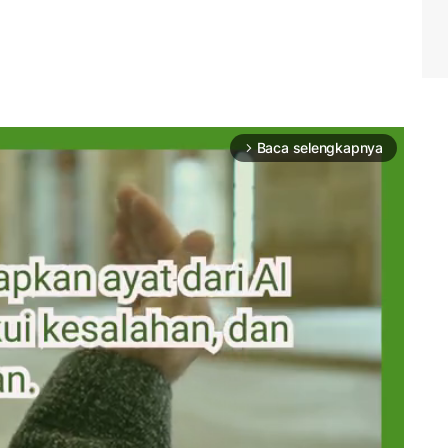
Baca selengkapnya
arrow_forward_ios