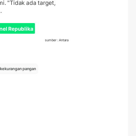
mi.
"Tidak ada target,
.
nel Republika
sumber : Antara
i kekurangan pangan