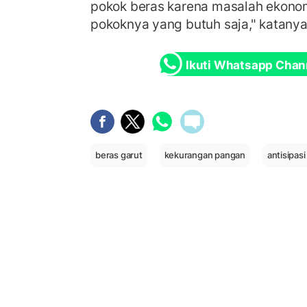
pokok beras karena masalah ekono
pokoknya yang butuh saja," katanya
Ikuti Whatsapp Chan
beras garut
kekurangan pangan
antisipas