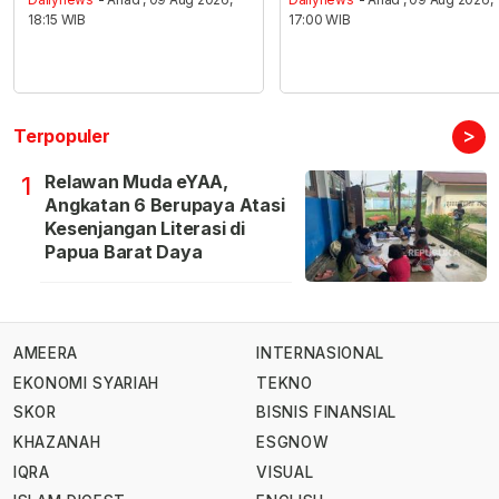
18:15 WIB
17:00 WIB
>
Terpopuler
Relawan Muda eYAA,
1
Angkatan 6 Berupaya Atasi
Kesenjangan Literasi di
Papua Barat Daya
AMEERA
INTERNASIONAL
EKONOMI SYARIAH
TEKNO
SKOR
BISNIS FINANSIAL
KHAZANAH
ESGNOW
IQRA
VISUAL