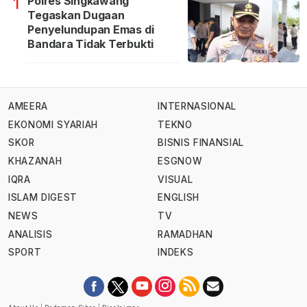
Polres Singkawang
1
Tegaskan Dugaan
Penyelundupan Emas di
Bandara Tidak Terbukti
AMEERA
INTERNASIONAL
EKONOMI SYARIAH
TEKNO
SKOR
BISNIS FINANSIAL
KHAZANAH
ESGNOW
IQRA
VISUAL
ISLAM DIGEST
ENGLISH
NEWS
TV
ANALISIS
RAMADHAN
SPORT
INDEKS