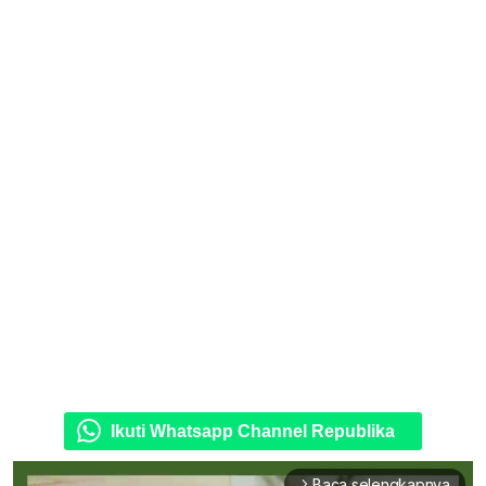
Ikuti Whatsapp Channel Republika
Baca selengkapnya
arrow_forward_ios