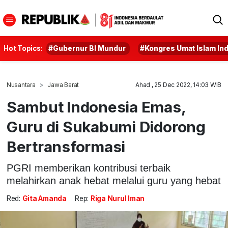
Hot Topics:
#Gubernur BI Mundur
#Kongres Umat Islam In
Nusantara
Jawa Barat
Ahad , 25 Dec 2022, 14:03 WIB
Sambut Indonesia Emas,
Guru di Sukabumi Didorong
Bertransformasi
PGRI memberikan kontribusi terbaik
melahirkan anak hebat melalui guru yang hebat
Red:
Gita Amanda
Rep:
Riga Nurul Iman