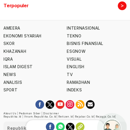
>
Terpopuler
AMEERA
INTERNASIONAL
EKONOMI SYARIAH
TEKNO
SKOR
BISNIS FINANSIAL
KHAZANAH
ESGNOW
IQRA
VISUAL
ISLAM DIGEST
ENGLISH
NEWS
TV
ANALISIS
RAMADHAN
SPORT
INDEKS
About Us
|
Pedoman Siber
|
Disclaimer
Republika.id
|
Ihram.republika.co.id
|
Retizen.id
|
Rejabar.co.id
|
Rejogja.co.id
|
Republika telah diverifikasi oleh Dewan Pers