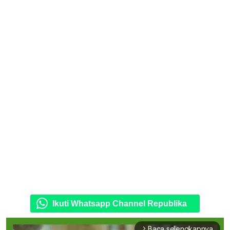
Ikuti Whatsapp Channel Republika
Baca selengkapnya
arrow_forward_ios