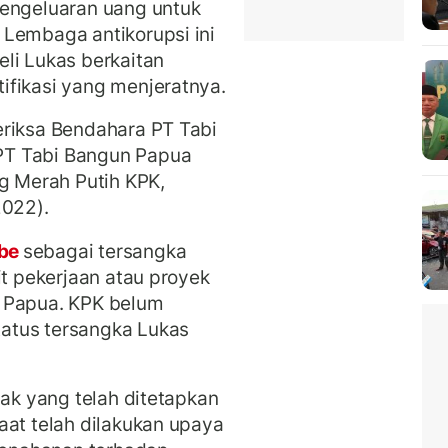
pengeluaran uang untuk
 Lembaga antikorupsi ini
li Lukas berkaitan
ifikasi yang menjeratnya.
eriksa Bendahara PT Tabi
PT Tabi Bangun Papua
ng Merah Putih KPK,
2022).
be
sebagai tersangka
it pekerjaan atau proyek
i Papua. KPK belum
atus tersangka Lukas
hak yang telah ditetapkan
aat telah dilakukan upaya