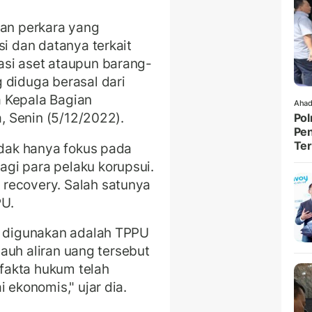
kan perkara yang
si dan datanya terkait
asi aset ataupun barang-
 diduga berasal dari
ta Kepala Bagian
Ahad
a, Senin (5/12/2022).
Pol
Pen
Ter
idak hanya fokus pada
gi para pelaku korupsui.
recovery. Salah satunya
PU.
sa digunakan adalah TPPU
 jauh aliran uang tersebut
fakta hukum telah
 ekonomis," ujar dia.