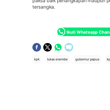
paksa baik penangkapan maupun p
tersangka.
Ikuti Whatsapp Chan
kpk
lukas enembe
gubernur papua
kp