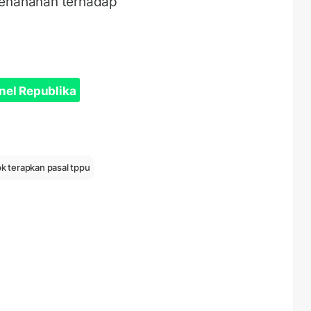
enahanan terhadap
nel Republika
k terapkan pasal tppu