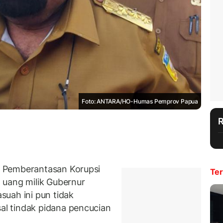
Foto: ANTARA/HO-Humas Pemprov Papua
 Pemberantasan Korupsi
Ter
 uang milik Gubernur
uah ini pun tidak
l tindak pidana pencucian