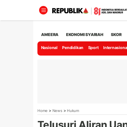
AMEERA
EKONOMI SYARIAH
SKOR
Nasional
Pendidikan
Sport
Internasiona
>
>
Home
News
Hukum
Telusuri Aliran U