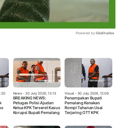
Powered by 
GliaStudios
Mute
0:20
News
- 30 July 2026, 13:13
Visual
- 30 July 2026, 12:09
BREAKING NEWS:
Penampakan Bupati
k
Petugas Polisi Ajudan
Pemalang Kenakan
us
Ketua KPK Terseret Kasus
Rompi Tahanan Usai
Korupsi Bupati Pemalang
Terjaring OTT KPK