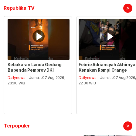
>
Republika TV
Kebakaran Landa Gedung
Febrie Adriansyah Akhirnya
Bapenda Pemprov DKI
Kenakan Rompi Orange
Dailynews
- Jumat , 07 Aug 2026,
Dailynews
- Jumat , 07 Aug 2026
23:00 WIB
22:30 WIB
>
Terpopuler