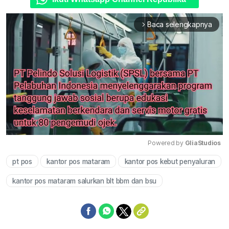
Baca selengkapnya
arrow_forward_ios
Powered by 
GliaStudios
pt pos
kantor pos mataram
kantor pos kebut penyaluran
Mute
kantor pos mataram salurkan blt bbm dan bsu