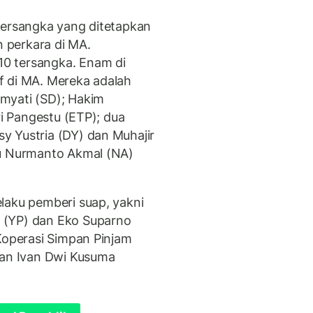
tersangka yang ditetapkan
 perkara di MA.
0 tersangka. Enam di
f di MA. Mereka adalah
myati (SD); Hakim
ri Pangestu (ETP); dua
y Yustria (DY) dan Muhajir
tu Nurmanto Akmal (NA)
laku pemberi suap, yakni
 (YP) dan Eko Suparno
 Koperasi Simpan Pinjam
dan Ivan Dwi Kusuma