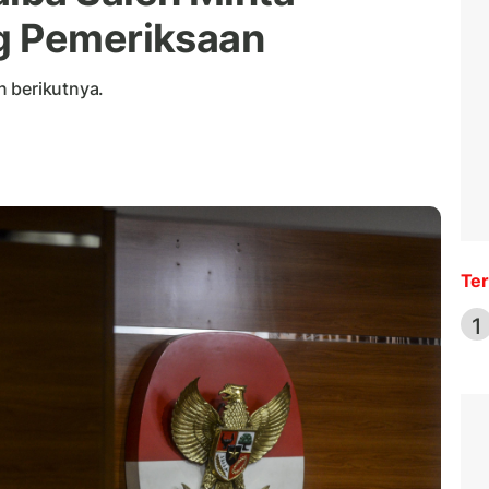
g Pemeriksaan
n berikutnya.
Ter
1