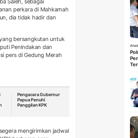
a Saleh, sebagai
anan perkara di Mahkamah
n, dia tidak hadir dan
 yang bersangkutan untuk
Ahad
eputi Penindakan dan
Pol
si pers di Gedung Merah
Pen
Ter
6
Pengacara Gubernur
i
Papua Penuhi
n
Panggilan KPK
segera mengirimkan jadwal