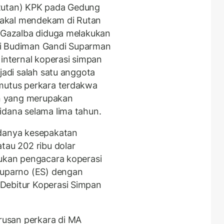
(Rutan) KPK pada Gedung
akal mendekam di Rutan
, Gazalba diduga melakukan
si Budiman Gandi Suparman
 internal koperasi simpan
jadi salah satu anggota
emutus perkara terdakwa
n yang merupakan
idana selama lima tahun.
adanya kesepakatan
tau 202 ribu dolar
kukan pengacara koperasi
Suparno (ES) dengan
Debitur Koperasi Simpan
usan perkara di MA