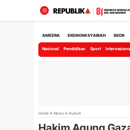
AMEERA
EKONOMI SYARIAH
SKOR
Nasional
Pendidikan
Sport
Internasiona
>
>
Home
News
Hukum
Hakim Agung Gaza