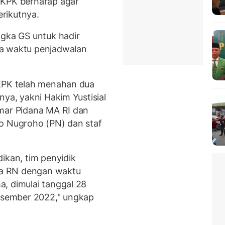
 KPK berharap agar
rikutnya.
ngka GS untuk hadir
da waktu penjadwalan
 KPK telah menahan dua
nya, yakni Hakim Yustisial
amar Pidana MA RI dan
io Nugroho (PN) dan staf
ikan, tim penyidik
a RN dengan waktu
, dimulai tanggal 28
sember 2022," ungkap