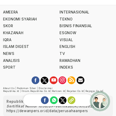
AMEERA
INTERNASIONAL
EKONOMI SYARIAH
TEKNO
SKOR
BISNIS FINANSIAL
KHAZANAH
ESGNOW
IQRA
VISUAL
ISLAM DIGEST
ENGLISH
NEWS
TV
ANALISIS
RAMADHAN
SPORT
INDEKS
About Us
|
Pedoman Siber
|
Disclaimer
Republika.id
|
Ihram.republika.co.id
|
Retizen.id
|
Rejabar.co.id
|
Rejogja.co.id
|
Republika telah diverifikasi oleh Dewan Pers
Sertifikat Nomor 1058/DP-Verifikasi/K/XII/2022
https://dewanpers.or.id/data/perusahaanpers
Ask me!