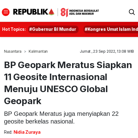
Hot Topics:
#Gubernur BI Mundur
#Kongres Umat Islam In
Nusantara
Kalimantan
Jumat , 23 Sep 2022, 13:08 WIB
BP Geopark Meratus Siapkan
11 Geosite Internasional
Menuju UNESCO Global
Geopark
BP Geopark Meratus juga menyiapkan 22
geosite berkelas nasional.
Red:
Nidia Zuraya