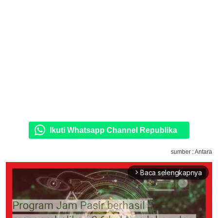
Ikuti Whatsapp Channel Republika
sumber : Antara
Baca selengkapnya
arrow_forward_ios