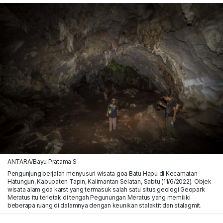
ANTARA/Bayu Pratama S
Pengunjung berjalan menyusuri wisata goa Batu Hapu di Kecamatan
Hatungun, Kabupaten Tapin, Kalimantan Selatan, Sabtu (11/6/2022). Objek
wisata alam goa karst yang termasuk salah satu situs geologi Geopark
Meratus itu terletak di tengah Pegunungan Meratus yang memiliki
beberapa ruang di dalamnya dengan keunikan stalaktit dan stalagmit.