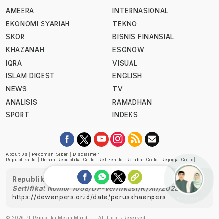
AMEERA
INTERNASIONAL
EKONOMI SYARIAH
TEKNO
SKOR
BISNIS FINANSIAL
KHAZANAH
ESGNOW
IQRA
VISUAL
ISLAM DIGEST
ENGLISH
NEWS
TV
ANALISIS
RAMADHAN
SPORT
INDEKS
About Us
|
Pedoman Siber
|
Disclaimer
Republika.id
|
Ihram.republika.co.id
|
Retizen.id
|
Rejabar.co.id
|
Rejogja.co.id
|
Republika telah diverifikasi oleh Dewan Pers
Sertifikat Nomor 1058/DP-Verifikasi/K/XII/2022
https://dewanpers.or.id/data/perusahaanpers
Ask me!
© 2026 PT Republika Media Mandiri - All Rights Reserved.