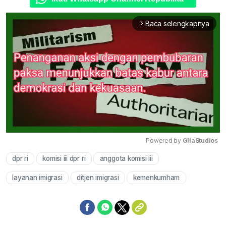
Baca selengkapnya
arrow_forward_ios
Powered by 
GliaStudios
dpr ri
komisi iii dpr ri
anggota komisi iii
Mute
layanan imigrasi
ditjen imigrasi
kemenkumham