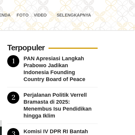
ENDA
FOTO
VIDEO
SELENGKAPNYA
Terpopuler
PAN Apresiasi Langkah
1
Prabowo Jadikan
Indonesia Founding
Country Board of Peace
Perjalanan Politik Verrell
2
Bramasta di 2025:
Menembus Isu Pendidikan
hingga Iklim
a
Komisi IV DPR RI Bantah
3