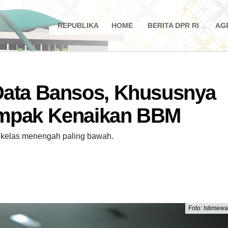
REPUBLIKA
HOME
BERITA DPR RI
AG
Data Bansos, Khususnya
ampak Kenaikan BBM
 kelas menengah paling bawah.
Foto: Istimew