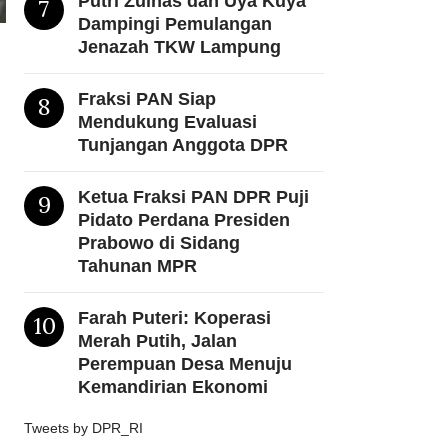
Putri Zulhas dan Uya Kuya
7
Dampingi Pemulangan
Jenazah TKW Lampung
Fraksi PAN Siap
8
Mendukung Evaluasi
Tunjangan Anggota DPR
Ketua Fraksi PAN DPR Puji
9
Pidato Perdana Presiden
Prabowo di Sidang
Tahunan MPR
Farah Puteri: Koperasi
10
Merah Putih, Jalan
Perempuan Desa Menuju
Kemandirian Ekonomi
Tweets by DPR_RI