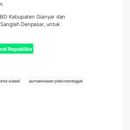
m
.
BPBD Kabupaten Gianyar dan
Sanglah Denpasar, untuk
nel Republika
ketut sukadi
purnawirawan polisi meninggal