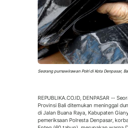
Seorang purnawirawan Polri di Kota Denpasar, Bal
REPUBLIKA.CO.ID, DENPASAR -- Seora
Provinsi Bali ditemukan meninggal du
di Jalan Buana Raya, Kabupaten Gianya
pemeriksaan Polresta Denpasar, korba
Enteg (60 tahun), merupakan warga 