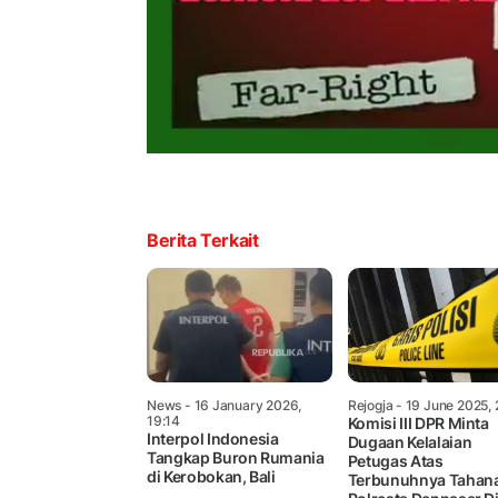
Berita Terkait
News
- 16 January 2026,
Rejogja
- 19 June 2025, 
19:14
Komisi III DPR Minta
Interpol Indonesia
Dugaan Kelalaian
Tangkap Buron Rumania
Petugas Atas
di Kerobokan, Bali
Terbunuhnya Tahana