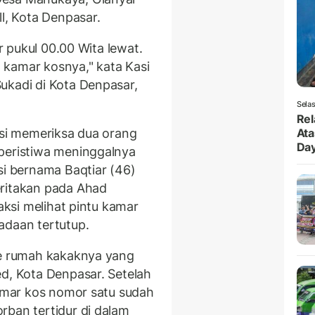
ll, Kota Denpasar.
ar pukul 00.00 Wita lewat.
 kamar kosnya," kata Kasi
Sukadi di Kota Denpasar,
Selas
Rel
isi memeriksa dua orang
Ata
Da
peristiwa meninggalnya
si bernama Baqtiar (46)
eritakan pada Ahad
saksi melihat pintu kamar
adaan tertutup.
ke rumah kakaknya yang
ed, Kota Denpasar. Setelah
kamar kos nomor satu sudah
rban tertidur di dalam