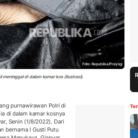
Foto: Republika/Prayogi
i meninggal di dalam kamar kos (ilustrasi).
ng purnawirawan Polri di
Ter
nia di dalam kamar kosnya
r, Senin (1/8/2022). Dari
n bernama I Gusti Putu
Desa Manukaya, Gianyar