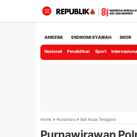
AMEERA
EKONOMI SYARIAH
SKOR
Nasional
Pendidikan
Sport
Internasiona
>
>
Home
Nusantara
Bali Nusa Tenggara
Purnawirawan Polr