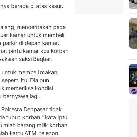
ya berada di atas kasur.
umajang, menceritakan pada
eluar kamar untuk membeli
 parkir di depan kamar.
ihat pintu kamar kos korban
saksian saksi Baqtiar.
agi untuk membeli makan,
seperti itu. Dia pun
suk memeriksa kondisi
 bernyawa lagi.
s Polresta Denpasar tidak
a tubuh korban," kata Iptu
ejumlah barang milik korban
umlah kartu ATM, telepon