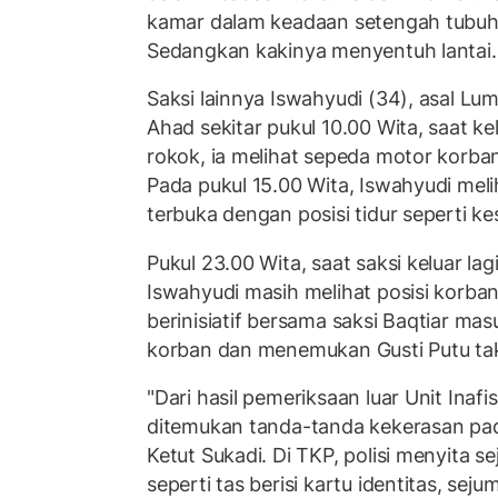
kamar dalam keadaan setengah tubuhn
Sedangkan kakinya menyentuh lantai.
Saksi lainnya Iswahyudi (34), asal L
Ahad sekitar pukul 10.00 Wita, saat k
rokok, ia melihat sepeda motor korban
Pada pukul 15.00 Wita, Iswahyudi mel
terbuka dengan posisi tidur seperti ke
Pukul 23.00 Wita, saat saksi keluar l
Iswahyudi masih melihat posisi korban 
berinisiatif bersama saksi Baqtiar ma
korban dan menemukan Gusti Putu tak
"Dari hasil pemeriksaan luar Unit Inafi
ditemukan tanda-tanda kekerasan pad
Ketut Sukadi. Di TKP, polisi menyita s
seperti tas berisi kartu identitas, sej