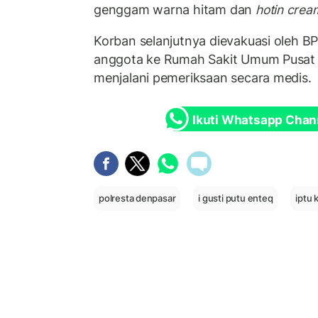
genggam warna hitam dan
hotin crea
Korban selanjutnya dievakuasi oleh 
anggota ke Rumah Sakit Umum Pusat 
menjalani pemeriksaan secara medis.
Ikuti Whatsapp Chan
polresta denpasar
i gusti putu enteq
iptu 