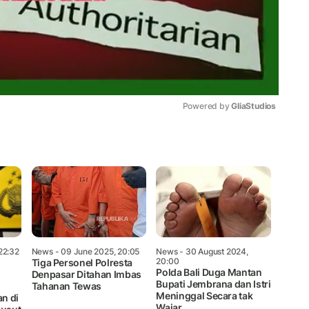
Powered by 
GliaStudios
Mute
22:32
News
- 09 June 2025, 20:05
News
- 30 August 2024,
20:00
Tiga Personel Polresta
Polda Bali Duga Mantan
Denpasar Ditahan Imbas
Bupati Jembrana dan Istri
Tahanan Tewas
Meninggal Secara tak
n di
Wajar