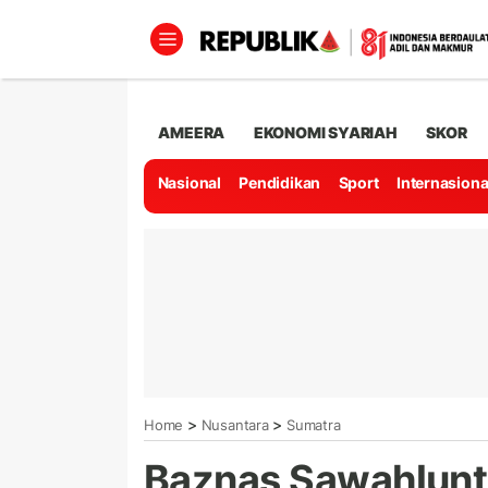
AMEERA
EKONOMI SYARIAH
SKOR
Nasional
Pendidikan
Sport
Internasiona
>
>
Home
Nusantara
Sumatra
Baznas Sawahlunto