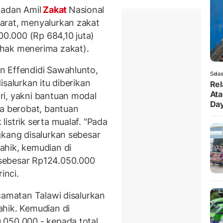
adan Amil
Zakat
Nasional
arat, menyalurkan zakat
00.000 (Rp 684,10 juta)
hak menerima zakat).
n Effendidi Sawahlunto,
Selas
salurkan itu diberikan
Rel
Ata
ri, yakni bantuan modal
Da
ya berobat, bantuan
istrik serta mualaf. "Pada
gkang disalurkan sebesar
ahik, kemudian di
sebesar Rp124.050.000
inci.
camatan Talawi disalurkan
hik. Kemudian di
.050.000,- kepada total