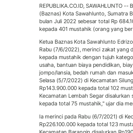
REPUBLIKA.CO.ID, SAWAHLUNTO -- B
(Baznas) Kota Sawahlunto, Sumatra B
bulan Juli 2022 sebesar total Rp 684.1
kepada 401 mustahik (orang yang ber
Ketua Baznas Kota Sawahlunto Edrizo
Rabu (7/6/2022), merinci zakat yang di
kepada mustahik dengan tujuh katego
usaha, bantuan biaya pendidikan, bia
jompo/lansia, bedah rumah dan masuk l
Selasa (5/7/2022) di Kecamatan Silun
Rp143.900.000 kepada total 102 must
Kecamatan Lembah Segar disalurkan 
kepada total 75 mustahik," ujar dia mer
Ia merinci pada Rabu (6/7/2021) di Ke
Rp226.100.000 kepada total 123 musta
Kecamatan Barangin disalurkan Rp190