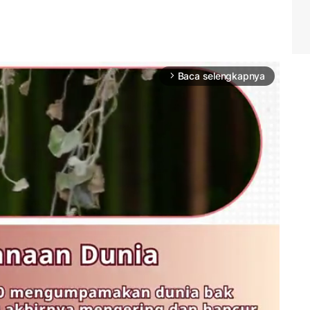
Baca selengkapnya
arrow_forward_ios