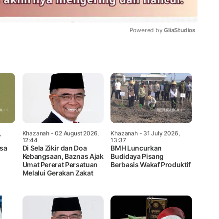
Powered by 
GliaStudios
Mute
,
Khazanah
- 02 August 2026,
Khazanah
- 31 July 2026,
12:44
13:37
asa
Di Sela Zikir dan Doa
BMH Luncurkan
Kebangsaan, Baznas Ajak
Budidaya Pisang
Umat Pererat Persatuan
Berbasis Wakaf Produktif
Melalui Gerakan Zakat