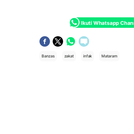
Ikuti Whatsapp Chan
Banzas
zakat
infak
Mataram