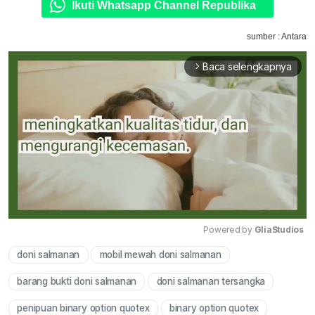
Ikuti Whatsapp Channel Republika
sumber : Antara
Baca selengkapnya
arrow_forward_ios
Powered by 
GliaStudios
doni salmanan
mobil mewah doni salmanan
Mute
barang bukti doni salmanan
doni salmanan tersangka
penipuan binary option quotex
binary option quotex