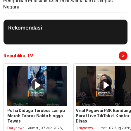
Pengadilan Putuskan Aset Doni Salmanan Dirampas
Negara
Rekomendasi
>
Republika TV
Polisi Diduga Terobos Lampu
Viral Pegawai P3K Bandung
Merah Tabrak Balita hingga
Barat Live TikTok di Kantor
Tewas
Dinas
Dailynews
- Jumat , 07 Aug 2026,
Dailynews
- Jumat , 07 Aug 2026